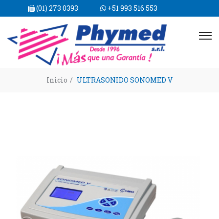
(01) 273 0393
+51 993 516 553
Inicio
/
ULTRASONIDO SONOMED V