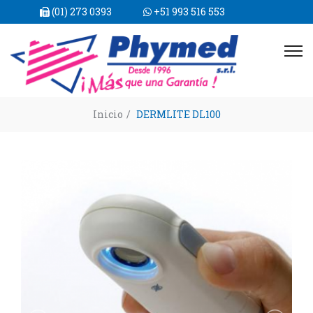
(01) 273 0393
+51 993 516 553
Inicio
/
DERMLITE DL100