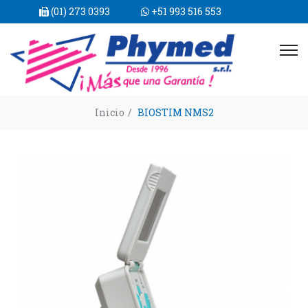
(01) 273 0393
+51 993 516 553
Inicio
/
BIOSTIM NMS2