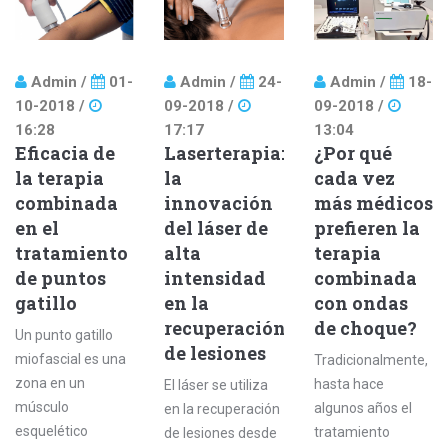
corrientes en
los beneficios en
niños.
patologías de
hombro y la
Admin /
01-
Admin /
24-
Admin /
18-
efectividad de la
10-2018 /
09-2018 /
09-2018 /
magnetoterapia
16:28
17:17
13:04
en él.
Eficacia de
Laserterapia:
¿Por qué
la terapia
la
cada vez
combinada
innovación
más médicos
en el
del láser de
prefieren la
tratamiento
alta
terapia
de puntos
intensidad
combinada
gatillo
en la
con ondas
recuperación
de choque?
Un punto gatillo
de lesiones
miofascial es una
Tradicionalmente,
zona en un
hasta hace
El láser se utiliza
músculo
algunos años el
en la recuperación
esquelético
tratamiento
de lesiones desde