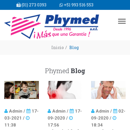
(01) 273 0393
+51 993 516 553
Inicio
/
Blog
Phymed
Blog
Admin /
17-
Admin /
17-
Admin /
02-
03-2021 /
09-2020 /
09-2020 /
11:38
17:56
18:34