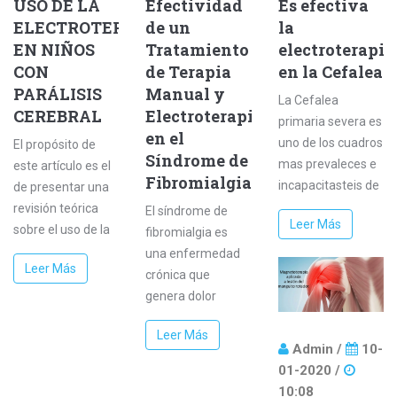
USO DE LA
Efectividad
Es efectiva
ELECTROTERAPIA
de un
la
EN NIÑOS
Tratamiento
electroterapia
CON
de Terapia
en la Cefalea
PARÁLISIS
Manual y
La Cefalea
CEREBRAL
Electroterapia
primaria severa es
en el
uno de los cuadros
El propósito de
Síndrome de
mas prevaleces e
este artículo es el
Fibromialgia
incapacitasteis de
de presentar una
nuestra sociedad.
revisión teórica
El síndrome de
Leer Más
El alto coste que
sobre el uso de la
fibromialgia es
implica su
electroterapia en
una enfermedad
Leer Más
tratamiento ha
niños con parálisis
crónica que
hecho que sean
cerebral,
genera dolor
muchos los
destacando los
generalizado por
estudios que
Leer Más
equipos que con
todo el cuerpo y
Admin /
10-
intenten buscar la
mayor frecuencia
multitud de
01-2020 /
mejor opción
se utilizan al
síntomas en las
10:08