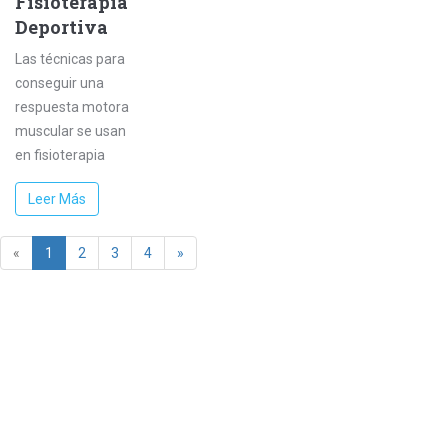
Fisioterapia
Deportiva
Las técnicas para
conseguir una
respuesta motora
muscular se usan
en fisioterapia
desde mediados
Leer Más
del siglo pasado, y
tanto dentro de las
terapias físicas
«
1
2
3
4
»
como en el mundo
del fitness son
cada vez más
usadas.