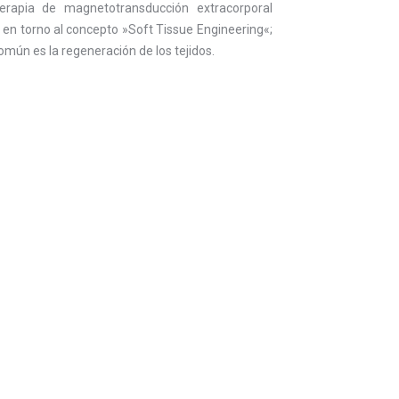
rapia de magnetotransducción extracorporal
n torno al concepto »Soft Tissue Engineering«;
omún es la regeneración de los tejidos.