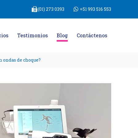
(01) 273 0393
+51 993 516 553
cios
Testimonios
Blog
Contáctenos
n ondas de choque?