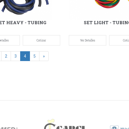
ET HEAVY - TUBING
SET LIGHT - TUBIN
etalles
Cotizar
Ver Detalles
Coti
2
3
4
5
»