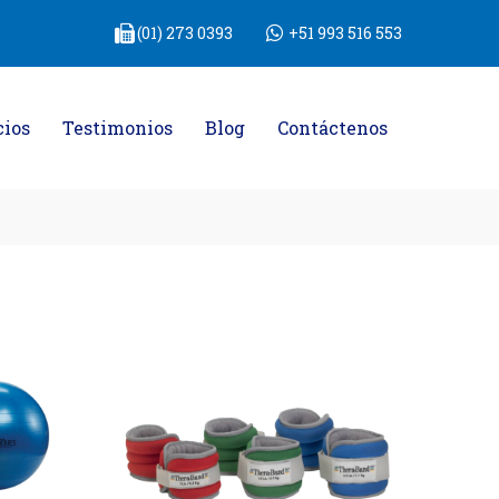
(01) 273 0393
+51 993 516 553
cios
Testimonios
Blog
Contáctenos