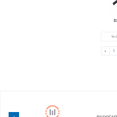
S
Ver D
«
1