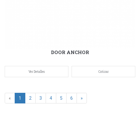
DOOR ANCHOR
Ver Detalles
Cotizar
«
1
2
3
4
5
6
»