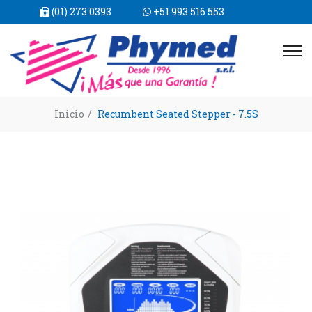
(01) 273 0393
+51 993 516 553
Inicio
/
Recumbent Seated Stepper - 7.5S